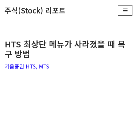
주식(Stock) 리포트
콘
텐
츠
HTS 최상단 메뉴가 사라졌을 때 복
로
구 방법
건
너
키움증권 HTS, MTS
뛰
기