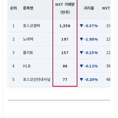
NXT 거래량
순위
종목명
괴리율
NXT 현
(만주)
1
포스코엠텍
1,556
-0.37%
15,770
2
노바텍
197
-1.98%
22,250
3
플리토
157
-0.15%
12,880
4
HLB
86
-0.12%
39,300
5
포스코인터내셔널
77
-0.20%
48,900