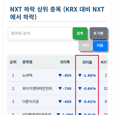
NXT 하락 상위 종목 (KRX 대비 NXT
에서 하락)
검색
초기화
이전
다음
순위
종목명
괴리폭
NXT 현
괴리율
1
노바텍
-450
-1.98%
22,25
2
와이지엔터테인먼트
-700
-0.66%
104,8
3
더존비즈온
-400
-0.42%
93,40
4
HD현대마린솔루션
-1,000
-0.41%
238,5