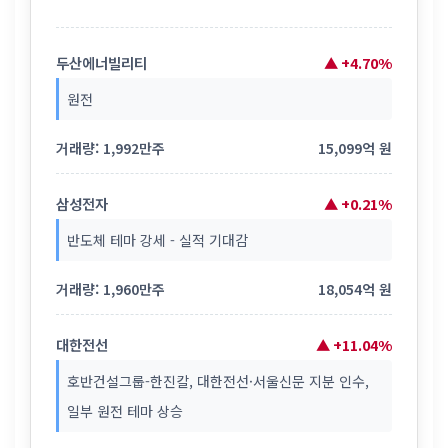
두산에너빌리티
▲ +4.70%
원전
거래량: 1,992만주
15,099억 원
삼성전자
▲ +0.21%
반도체 테마 강세 - 실적 기대감
거래량: 1,960만주
18,054억 원
대한전선
▲ +11.04%
호반건설그룹-한진칼, 대한전선·서울신문 지분 인수,
일부 원전 테마 상승