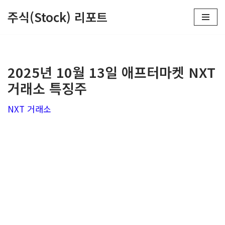
주식(Stock) 리포트
콘
텐
츠
2025년 10월 13일 애프터마켓 NXT
로
거래소 특징주
건
너
NXT 거래소
뛰
기