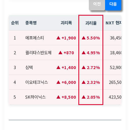
이전
다음
순위
종목명
괴리폭
NXT 현재가
괴리율
1
에프에스티
+1,900
5.50%
36,450
2
퀄리타스반도체
+870
4.95%
18,460
3
심텍
+1,400
2.72%
52,900
4
이오테크닉스
+6,000
2.32%
265,500
5
SK하이닉스
+8,500
2.05%
423,500