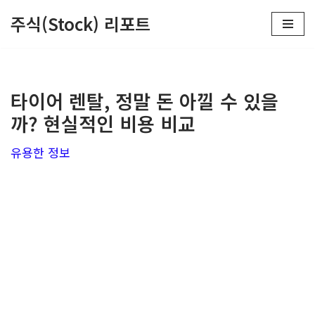
주식(Stock) 리포트
콘
텐
츠
타이어 렌탈, 정말 돈 아낄 수 있을
로
까? 현실적인 비용 비교
건
너
유용한 정보
뛰
기