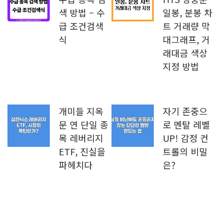
색 방법 – 수
일봉, 분봉 차
급 조건검색
트 거래량 막
식
대그래프, 거
래대금 색상
지정 방법
개미들 지옥
자기 존중으
문 연 단일 종
로 멘탈 레벨
목 레버리지
UP! 감정 컨
ETF, 진실을
트롤의 비밀
파헤치다
은?