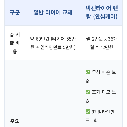
넥센타이어 렌
구분
일반 타이어 교체
탈 (안심케어)
총 지
약 60만원 (타이어 55만
월 2만원 x 36개
출 비
원 + 얼라인먼트 5만원)
월 = 72만원
용
무상 파손 보
증
조기 마모 보
증
휠 얼라인먼
트 1회
주요