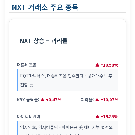
NXT 거래소 주요 종목
NXT 상승 – 괴리율
더존비즈온
▲ +10.58%
EQT파트너스, 더존비즈온 인수한다…공개매수도 추
진할 듯
KRX 등락률:
▲ +0.47%
괴리율:
▲ +10.07%
아이씨티케이
▲ +19.85%
양자암호, 양자컴퓨팅 - 아이온큐 美 에너지부 협력으