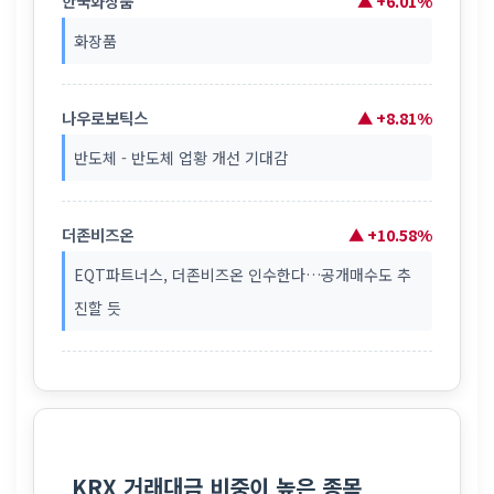
한국화장품
▲ +6.01%
화장품
나우로보틱스
▲ +8.81%
반도체 - 반도체 업황 개선 기대감
더존비즈온
▲ +10.58%
EQT파트너스, 더존비즈온 인수한다…공개매수도 추
진할 듯
KRX 거래대금 비중이 높은 종목