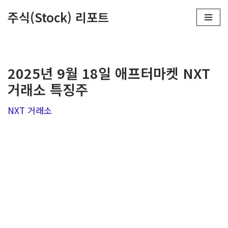
주식(Stock) 리포트
콘
텐
츠
2025년 9월 18일 애프터마켓 NXT
로
거래소 특징주
건
너
NXT 거래소
뛰
기