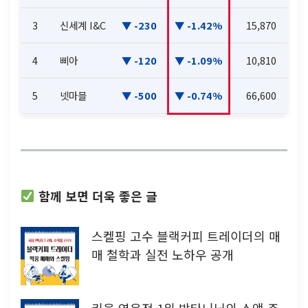
3
신세계 I&C
-230
-1.42%
15,870
4
삐아
-120
-1.09%
10,810
5
넷마블
-500
-0.74%
66,600
함께 보면 더욱 좋은 글
스켈핑 고수 블랙커피 트레이더의 매
매 철학과 실전 노하우 공개
키움 영웅전 1위 방타니님의 소액 주