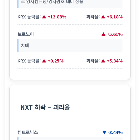
로 양자컴퓨팅/양자암호 테마 상승
KRX 등락률:
▲ +12.88%
괴리율:
▲ +6.18%
보로노이
▲ +5.61%
치매
KRX 등락률:
▲ +0.25%
괴리율:
▲ +5.34%
NXT 하락 – 괴리율
켐트로닉스
▼ -3.44%