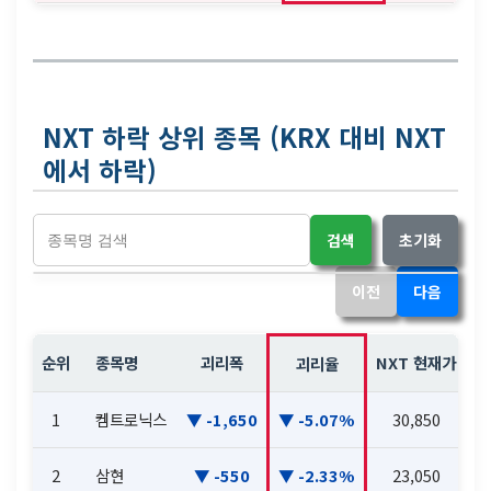
NXT 하락 상위 종목 (KRX 대비 NXT
에서 하락)
검색
초기화
이전
다음
순위
종목명
괴리폭
NXT 현재가
N
괴리율
1
켐트로닉스
-1,650
-5.07%
30,850
2
삼현
-550
-2.33%
23,050