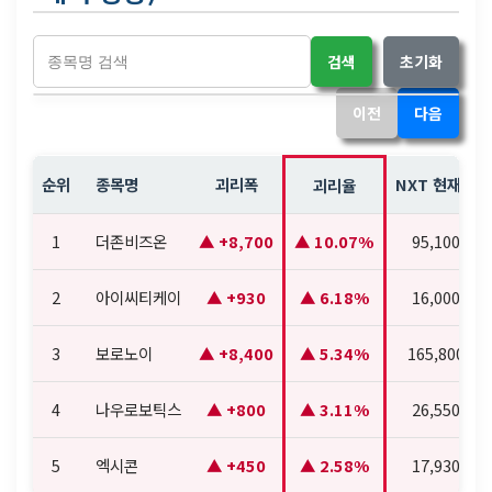
검색
초기화
이전
다음
순위
종목명
괴리폭
NXT 현재가
괴리율
1
더존비즈온
+8,700
10.07%
95,100
2
아이씨티케이
+930
6.18%
16,000
3
보로노이
+8,400
5.34%
165,800
4
나우로보틱스
+800
3.11%
26,550
5
엑시콘
+450
2.58%
17,930