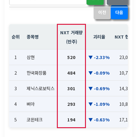
이전
다음
NXT 거래량
순위
종목명
괴리율
NXT 현재가
(만주)
1
삼현
520
-2.33%
23,050
2
한국화장품
484
-0.09%
10,760
3
제닉스로보틱스
301
-0.69%
14,350
4
삐아
293
-1.09%
10,810
5
코윈테크
194
-0.63%
17,120