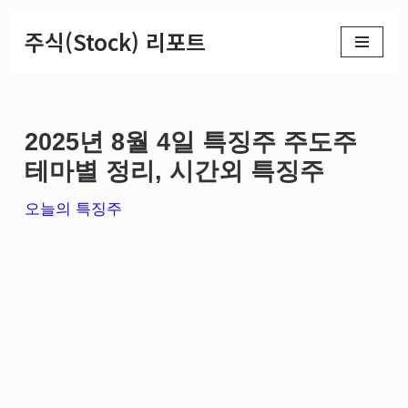
주식(Stock) 리포트
콘
텐
츠
2025년 8월 4일 특징주 주도주
로
테마별 정리, 시간외 특징주
건
너
오늘의 특징주
뛰
기