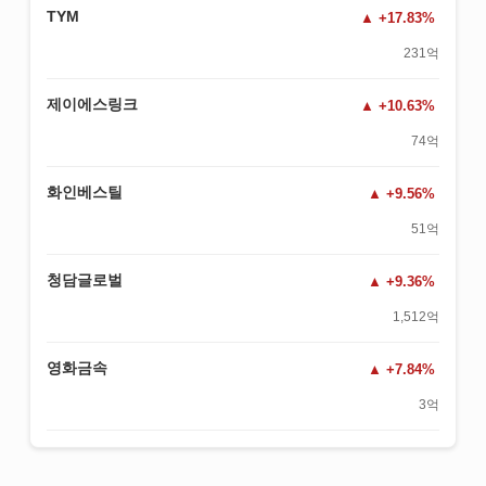
TYM
+17.83%
231억
제이에스링크
+10.63%
74억
화인베스틸
+9.56%
51억
청담글로벌
+9.36%
1,512억
영화금속
+7.84%
3억