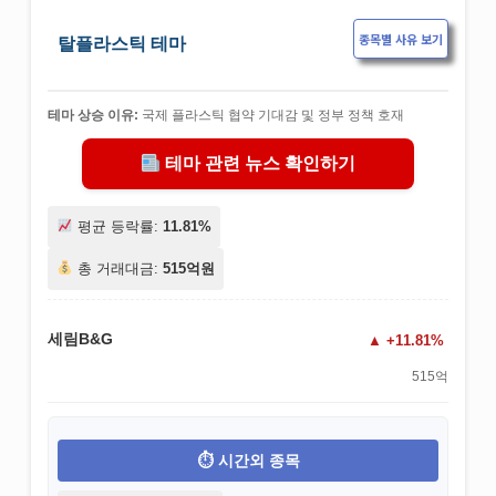
종목별 사유 보기
탈플라스틱 테마
테마 상승 이유:
국제 플라스틱 협약 기대감 및 정부 정책 호재
테마 관련 뉴스 확인하기
평균 등락률:
11.81%
총 거래대금:
515억원
세림B&G
+11.81%
515억
시간외 종목