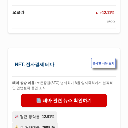
오로라
+12.11%
159억
종목별 사유 보기
NFT, 전자결제 테마
테마 상승 이유:
토큰증권(STO) 법제화가 8월 임시국회에서 본격적
인 입법절차 돌입 소식
테마 관련 뉴스 확인하기
평균 등락률:
12.91%
총 거래대금:
760억원