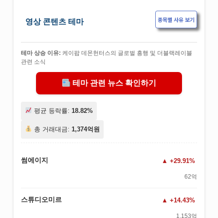
종목별 사유 보기
영상 콘텐츠 테마
테마 상승 이유:
케이팝 데몬헌터스의 글로벌 흥행 및 더블랙레이블
관련 소식
테마 관련 뉴스 확인하기
평균 등락률:
18.82%
총 거래대금:
1,374억원
썸에이지
+29.91%
62억
스튜디오미르
+14.43%
1,153억