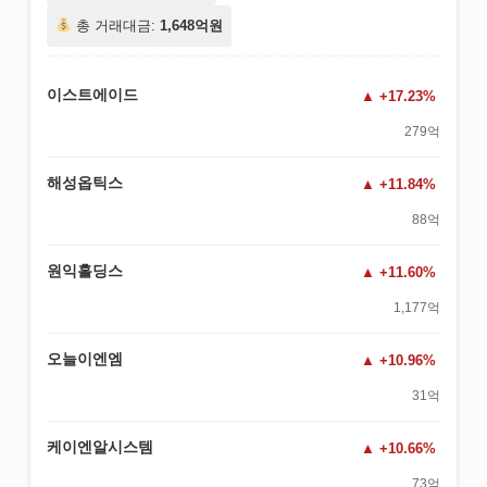
총 거래대금:
1,648억원
이스트에이드
+17.23%
279억
해성옵틱스
+11.84%
88억
원익홀딩스
+11.60%
1,177억
오늘이엔엠
+10.96%
31억
케이엔알시스템
+10.66%
73억