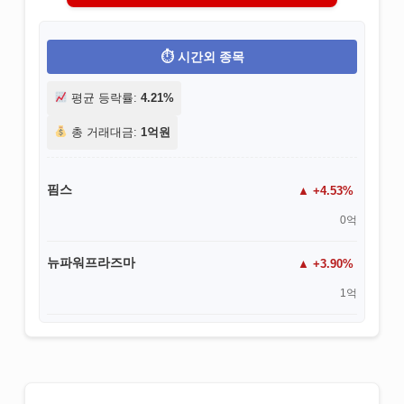
시간외 종목
평균 등락률:
4.21%
총 거래대금:
1억원
핌스
+4.53%
0억
뉴파워프라즈마
+3.90%
1억