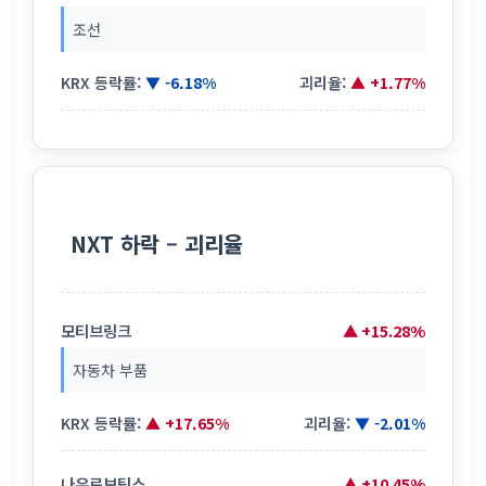
조선
KRX 등락률:
▼ -6.18%
괴리율:
▲ +1.77%
NXT 하락 – 괴리율
모티브링크
▲ +15.28%
자동차 부품
KRX 등락률:
▲ +17.65%
괴리율:
▼ -2.01%
나우로보틱스
▲ +10.45%