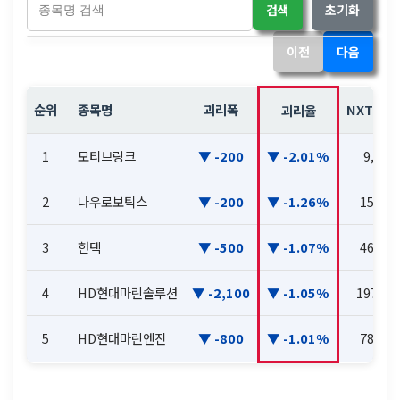
검색
초기화
이전
다음
순위
종목명
괴리폭
NXT 현
괴리율
1
모티브링크
-200
-2.01%
9,730
2
나우로보틱스
-200
-1.26%
15,640
3
한텍
-500
-1.07%
46,200
4
HD현대마린솔루션
-2,100
-1.05%
197,30
5
HD현대마린엔진
-800
-1.01%
78,100