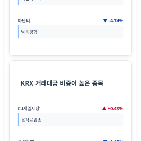
아난티
▼ -4.74%
남북경협
KRX 거래대금 비중이 높은 종목
CJ제일제당
▲ +0.43%
음식료업종