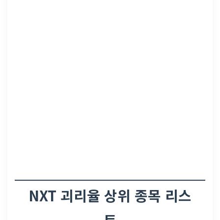
NXT 괴리율 상위 종목 리스
트