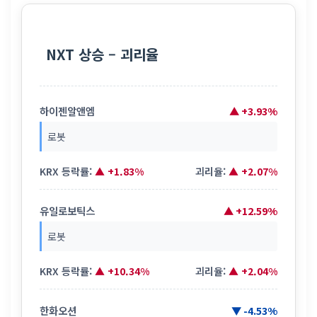
NXT 상승 – 괴리율
하이젠알앤엠
▲ +3.93%
로봇
KRX 등락률:
▲ +1.83%
괴리율:
▲ +2.07%
유일로보틱스
▲ +12.59%
로봇
KRX 등락률:
▲ +10.34%
괴리율:
▲ +2.04%
한화오션
▼ -4.53%