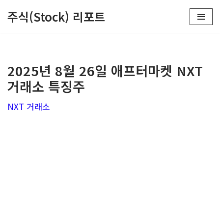
주식(Stock) 리포트
콘
텐
츠
2025년 8월 26일 애프터마켓 NXT
로
거래소 특징주
건
너
NXT 거래소
뛰
기