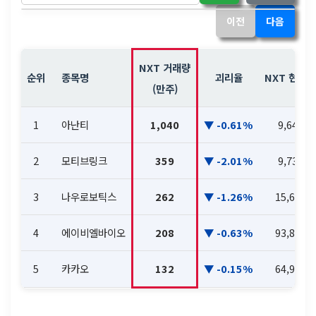
이전
다음
NXT 거래량
순위
종목명
괴리율
NXT 현재가
(만주)
1
아난티
1,040
-0.61%
9,640
2
모티브링크
359
-2.01%
9,730
3
나우로보틱스
262
-1.26%
15,640
4
에이비엘바이오
208
-0.63%
93,800
5
카카오
132
-0.15%
64,900