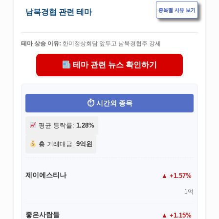
종목별 사유 보기
남북경협 관련 테마
테마 상승 이유:
한미정상회담 앞두고 남북경협주 강세
테마 관련 뉴스 확인하기
시간외 종목
평균 등락률:
1.28%
총 거래대금:
9억원
제이에스티나
+1.57%
1억
좋은사람들
+1.15%