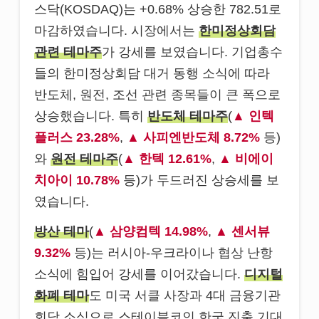
스닥(KOSDAQ)는 +0.68% 상승한 782.51로
마감하였습니다. 시장에서는
한미정상회담
관련 테마주
가 강세를 보였습니다. 기업총수
들의 한미정상회담 대거 동행 소식에 따라
반도체, 원전, 조선 관련 종목들이 큰 폭으로
상승했습니다. 특히
반도체 테마주
(
인텍
플러스 23.28%
,
사피엔반도체 8.72%
등)
와
원전 테마주
(
한텍 12.61%
,
비에이
치아이 10.78%
등)가 두드러진 상승세를 보
였습니다.
방산 테마
(
삼양컴텍 14.98%
,
센서뷰
9.32%
등)는 러시아-우크라이나 협상 난항
소식에 힘입어 강세를 이어갔습니다.
디지털
화폐 테마
도 미국 서클 사장과 4대 금융기관
회담 소식으로 스테이블코인 한국 진출 기대