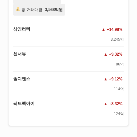
총 거래대금:
3,568억원
삼양컴텍
+14.98%
3,245억
센서뷰
+9.32%
86억
솔디펜스
+9.12%
114억
쎄트렉아이
+8.32%
124억