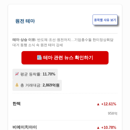
종목별 사유 보기
원전 테마
테마 상승 이유:
반도체·조선·원전까지…기업총수들 한미정상회담
대거 동행 소식 속 원전 테마 강세
테마 관련 뉴스 확인하기
평균 등락률:
11.70%
총 거래대금:
2,869억원
한텍
+12.61%
958억
비에이치아이
+10.78%