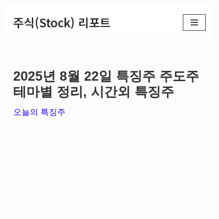
주식(Stock) 리포트
콘
텐
츠
2025년 8월 22일 특징주 주도주
로
테마별 정리, 시간외 특징주
건
너
오늘의 특징주
뛰
기