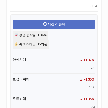
1,911억
시간외 종목
평균 등락률:
1.36%
총 거래대금:
15억원
한신기계
+1.37%
1억
보성파워텍
+1.35%
14억
오르비텍
+1.35%
0억