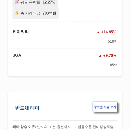
평균 등락률:
12.27%
총 거래대금:
703억원
케이씨티
+14.85%
518억
SGA
+9.70%
185억
종목별 사유 보기
반도체 테마
테마 상승 이유:
반도체·조선·원전까지…기업총수들 한미정상회담