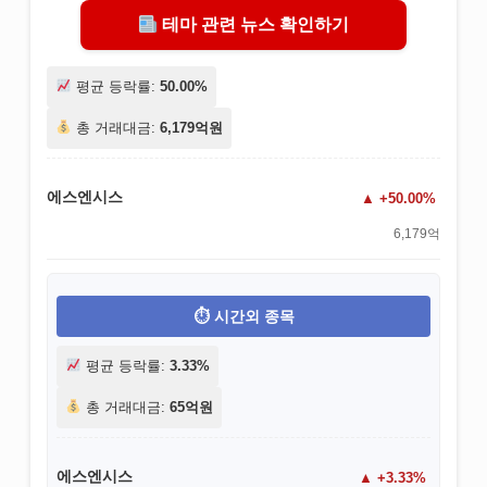
테마 관련 뉴스 확인하기
평균 등락률:
50.00%
총 거래대금:
6,179억원
에스엔시스
+50.00%
6,179억
시간외 종목
평균 등락률:
3.33%
총 거래대금:
65억원
에스엔시스
+3.33%