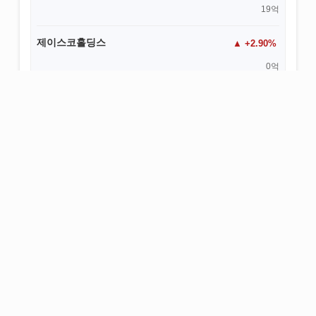
19억
제이스코홀딩스
+2.90%
0억
헝셩그룹
+1.27%
0억
제이에스링크
-1.04%
0억
다산네트웍스
-1.13%
1억
인스코비
-1.43%
0억