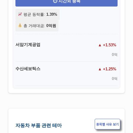
시간외 종목
평균 등락률:
1.39%
총 거래대금:
0억원
서암기계공업
+1.53%
0억
수산세보틱스
+1.25%
0억
종목별 사유 보기
자동차 부품 관련 테마