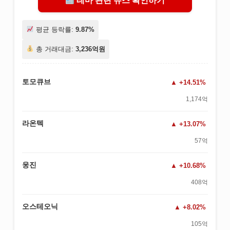
테마 관련 뉴스 확인하기
평균 등락률:
9.87%
총 거래대금:
3,236억원
토모큐브
+14.51%
1,174억
라온텍
+13.07%
57억
웅진
+10.68%
408억
오스테오닉
+8.02%
105억