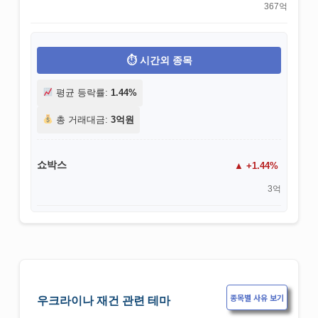
367억
시간외 종목
평균 등락률:
1.44%
총 거래대금:
3억원
쇼박스
+1.44%
3억
종목별 사유 보기
우크라이나 재건 관련 테마