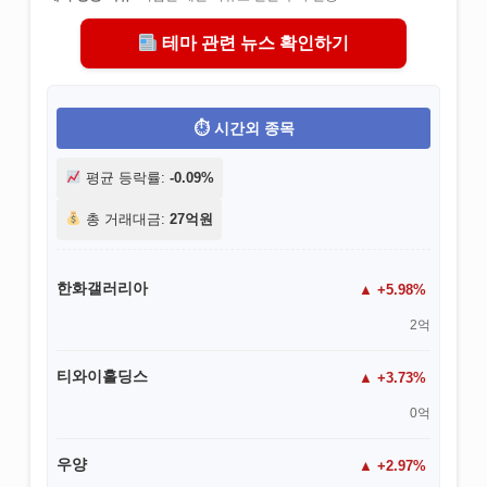
테마 관련 뉴스 확인하기
시간외 종목
평균 등락률:
-0.09%
총 거래대금:
27억원
한화갤러리아
+5.98%
2억
티와이홀딩스
+3.73%
0억
우양
+2.97%