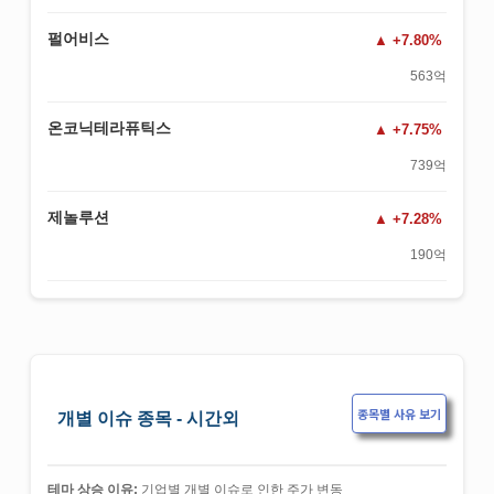
펄어비스
+7.80%
563억
온코닉테라퓨틱스
+7.75%
739억
제놀루션
+7.28%
190억
종목별 사유 보기
개별 이슈 종목 - 시간외
테마 상승 이유:
기업별 개별 이슈로 인한 주가 변동