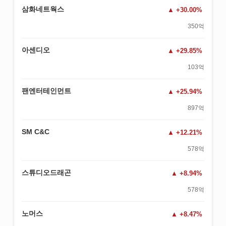
삼화네트웍스
+30.00%
350억
아센디오
+29.85%
103억
팬엔터테인먼트
+25.94%
897억
SM C&C
+12.21%
578억
스튜디오드래곤
+8.94%
578억
노머스
+8.47%