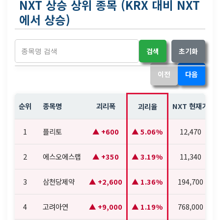
NXT 상승 상위 종목 (KRX 대비 NXT
에서 상승)
검색
초기화
이전
다음
순위
종목명
괴리폭
NXT 현재가
괴리율
1
플리토
+600
5.06%
12,470
2
에스오에스랩
+350
3.19%
11,340
3
삼천당제약
+2,600
1.36%
194,700
4
고려아연
+9,000
1.19%
768,000