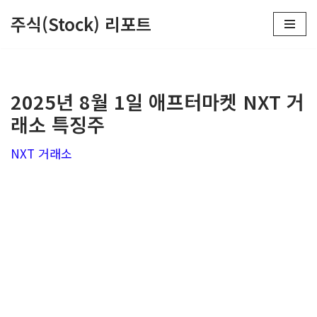
주식(Stock) 리포트
콘
텐
츠
2025년 8월 1일 애프터마켓 NXT 거
로
래소 특징주
건
너
NXT 거래소
뛰
기