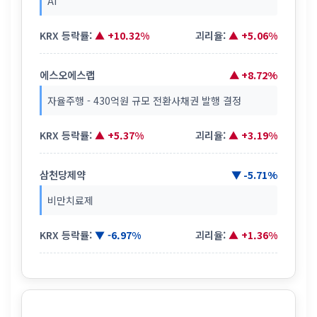
AI
KRX 등락률:
▲ +10.32%
괴리율:
▲ +5.06%
에스오에스랩
▲ +8.72%
자율주행 - 430억원 규모 전환사채권 발행 결정
KRX 등락률:
▲ +5.37%
괴리율:
▲ +3.19%
삼천당제약
▼ -5.71%
비만치료제
KRX 등락률:
▼ -6.97%
괴리율:
▲ +1.36%