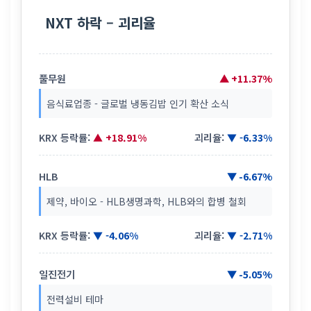
NXT 하락 – 괴리율
풀무원
▲ +11.37%
음식료업종 - 글로벌 냉동김밥 인기 확산 소식
KRX 등락률:
▲ +18.91%
괴리율:
▼ -6.33%
HLB
▼ -6.67%
제약, 바이오 - HLB생명과학, HLB와의 합병 철회
KRX 등락률:
▼ -4.06%
괴리율:
▼ -2.71%
일진전기
▼ -5.05%
전력설비 테마