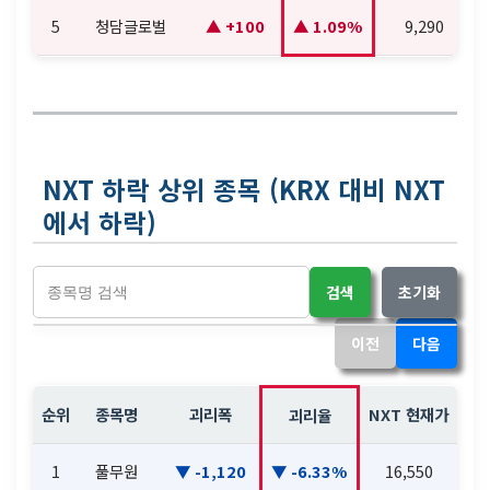
5
청담글로벌
+100
1.09%
9,290
NXT 하락 상위 종목 (KRX 대비 NXT
에서 하락)
검색
초기화
이전
다음
순위
종목명
괴리폭
NXT 현재가
NX
괴리율
1
풀무원
-1,120
-6.33%
16,550