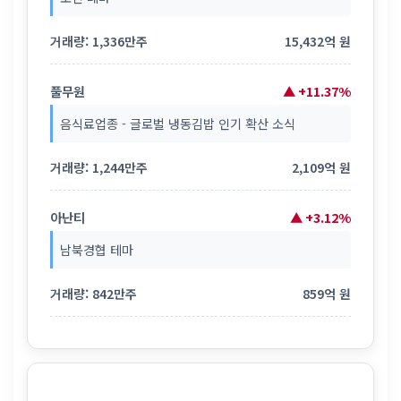
거래량: 1,336만주
15,432억 원
풀무원
▲ +11.37%
음식료업종 - 글로벌 냉동김밥 인기 확산 소식
거래량: 1,244만주
2,109억 원
아난티
▲ +3.12%
남북경협 테마
거래량: 842만주
859억 원