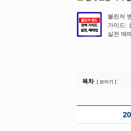
볼린저 
가이드:
실전 매
목차
보이기
2