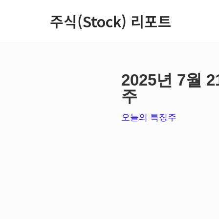
주식(Stock) 리포트
콘
텐
츠
2025년 7월
로
주
건
너
오늘의 특징주
뛰
기