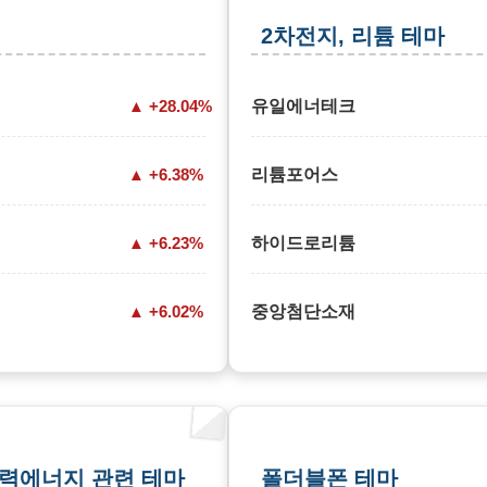
2차전지, 리튬 테마
+28.04%
유일에너테크
+6.38%
리튬포어스
+6.23%
하이드로리튬
+6.02%
중앙첨단소재
풍력에너지 관련 테마
폴더블폰 테마