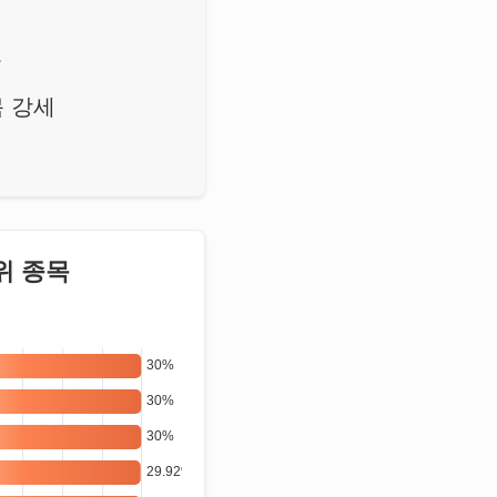
등
목 강세
위 종목