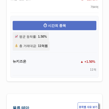
794억
시간외 종목
평균 등락률:
1.50%
총 거래대금:
11억원
뉴키즈온
+1.50%
11억
종목별 사유 보기
물류 테마