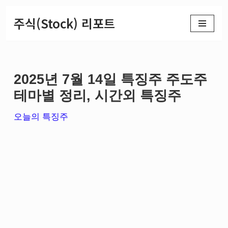
주식(Stock) 리포트
콘
텐
츠
2025년 7월 14일 특징주 주도주
로
테마별 정리, 시간외 특징주
건
너
오늘의 특징주
뛰
기