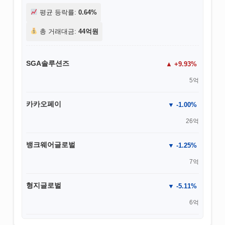
평균 등락률:
0.64%
총 거래대금:
44억원
SGA솔루션즈
+9.93%
5억
카카오페이
-1.00%
26억
뱅크웨어글로벌
-1.25%
7억
형지글로벌
-5.11%
6억