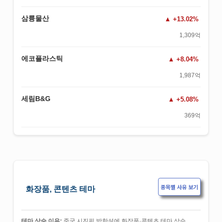
삼륭물산
+13.02%
1,309억
에코플라스틱
+8.04%
1,987억
세림B&G
+5.08%
369억
종목별 사유 보기
화장품, 콘텐츠 테마
테마 상승 이유:
중국 시진핑 방한설에 화장품·콘텐츠 테마 상승