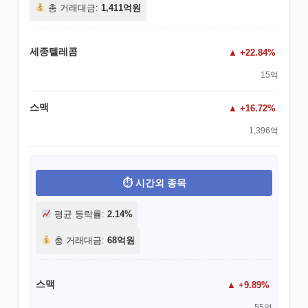
총 거래대금:
1,411억원
세종텔레콤
+22.84%
15억
스맥
+16.72%
1,396억
시간외 종목
평균 등락률:
2.14%
총 거래대금:
68억원
스맥
+9.89%
55억