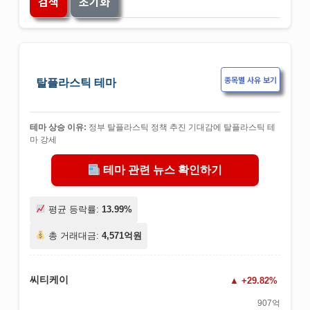
검색
초기화
종목별 사유 보기
탈플라스틱 테마
테마 상승 이유:
정부 탈플라스틱 정책 추진 기대감에 탈플라스틱 테
마 강세
테마 관련 뉴스 확인하기
평균 등락률:
13.99%
총 거래대금:
4,571억원
씨티케이
+29.82%
907억