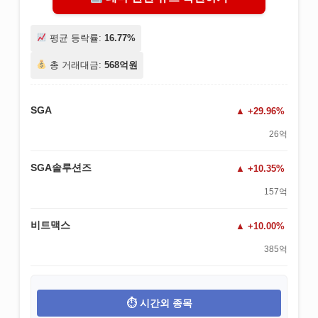
평균 등락률:
16.77%
총 거래대금:
568억원
SGA
+29.96%
26억
SGA솔루션즈
+10.35%
157억
비트맥스
+10.00%
385억
시간외 종목