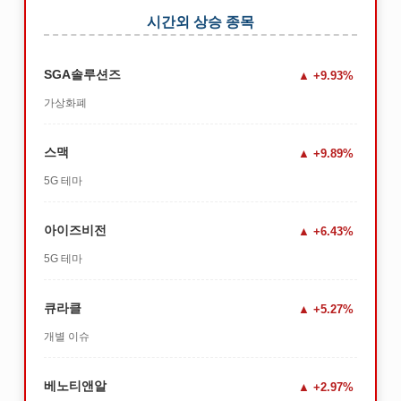
시간외 상승 종목
SGA솔루션즈
+9.93%
가상화폐
스맥
+9.89%
5G 테마
아이즈비전
+6.43%
5G 테마
큐라클
+5.27%
개별 이슈
베노티앤알
+2.97%