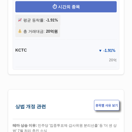
시간외 종목
평균 등락률:
-1.91%
총 거래대금:
20억원
KCTC
-1.91%
20억
종목별 사유 보기
상법 개정 관련
테마 상승 이유:
민주당 '집중투표제·감사위원 분리선출' 등 '더 센 상
법' 7월 처리 추진 소식