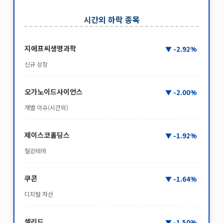
시간외 하락 종목
지에프씨생명과학
-2.92%
신규 상장
오가노이드사이언스
-2.00%
개별 이슈(시간외)
제이스코홀딩스
-1.92%
철강테마
쿠콘
-1.64%
디지털 자산
셀리드
-1.50%