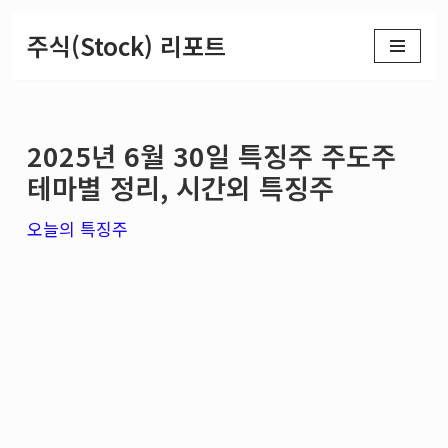
주식(Stock) 리포트
콘
텐
츠
2025년 6월 30일 특징주 주도주
로
테마별 정리, 시간외 특징주
건
너
오늘의 특징주
뛰
기