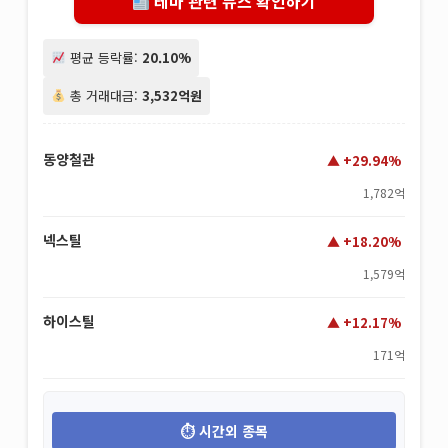
테마 관련 뉴스 확인하기
평균 등락률:
20.10%
총 거래대금:
3,532억원
동양철관
+29.94%
1,782억
넥스틸
+18.20%
1,579억
하이스틸
+12.17%
171억
시간외 종목