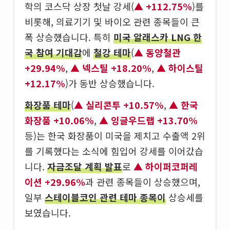
학의 코스닥 상장 첫날 강세(
+112.75%
)를
비롯해, 의료기기 및 바이오 관련 종목들이 큰
폭 상승했습니다. 특히
미국 알래스카 LNG 한
국 참여 기대감
에
철강 테마
(
동양철관
+29.94%
,
넥스틸 +18.20%
,
하이스틸
+12.17%
)가 동반 상승했습니다.
화장품 테마
(
실리콘투 +10.57%
,
한국
화장품 +10.06%
,
잉글우드랩 +13.70%
등)는 한국 화장품이 미국을 제치고 수출액 2위
를 기록했다는 소식에 힘입어 강세를 이어갔습
니다.
자금조달 계획 발표
로
하이퍼코퍼레
이션 +29.96%
과 관련 종목들이 상승했으며,
일부
스테이블코인 관련 테마 종목이
상승세를
보였습니다.