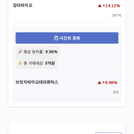
압타바이오
+14.12%
347억
시간외 종목
평균 등락률:
9.96%
총 거래대금:
8억원
브릿지바이오테라퓨틱스
+9.96%
8억