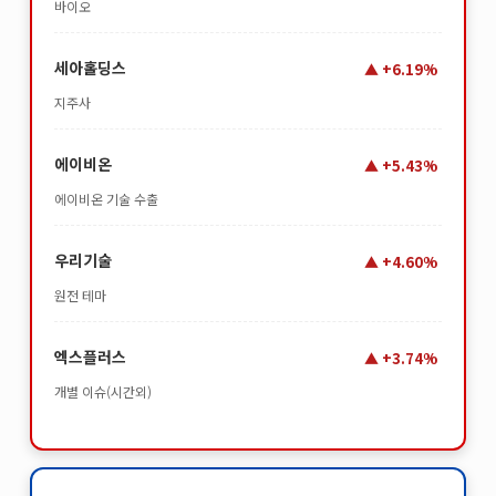
바이오
세아홀딩스
+6.19%
지주사
에이비온
+5.43%
에이비온 기술 수출
우리기술
+4.60%
원전 테마
엑스플러스
+3.74%
개별 이슈(시간외)