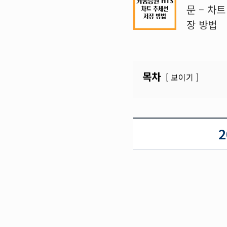
문 – 차
장 방법
목차
보이기