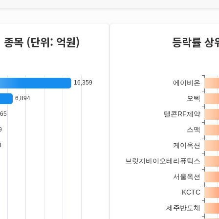
종목 (단위: 억원)
등락률 상