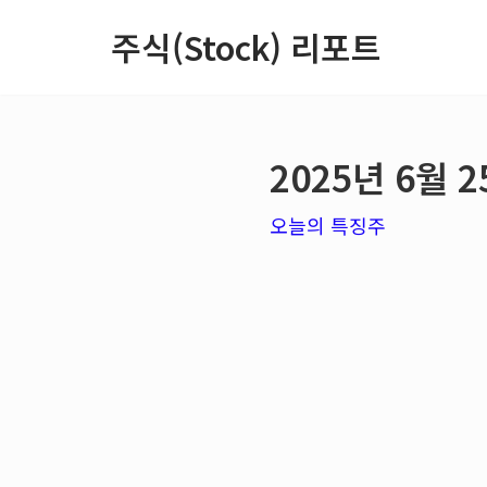
주식(Stock) 리포트
콘
텐
츠
2025년 6월
로
건
오늘의 특징주
너
뛰
기