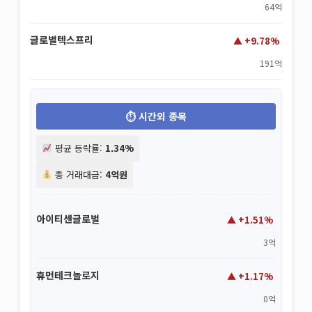
64억
글로벌텍스프리
+9.78%
191억
시간외 종목
평균 등락률:
1.34%
총 거래대금:
4억원
아이티센글로벌
+1.51%
3억
휴먼테크놀로지
+1.17%
0억