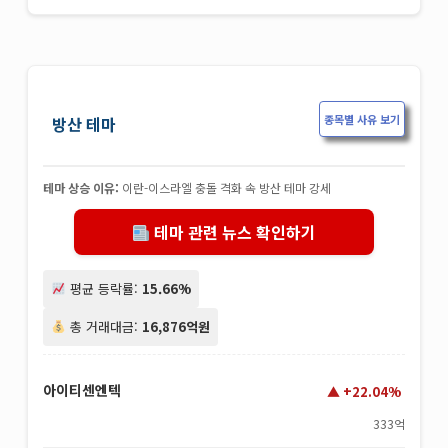
종목별 사유 보기
방산 테마
테마 상승 이유:
이란-이스라엘 충돌 격화 속 방산 테마 강세
테마 관련 뉴스 확인하기
평균 등락률:
15.66%
총 거래대금:
16,876억원
아이티센엔텍
+22.04%
333억