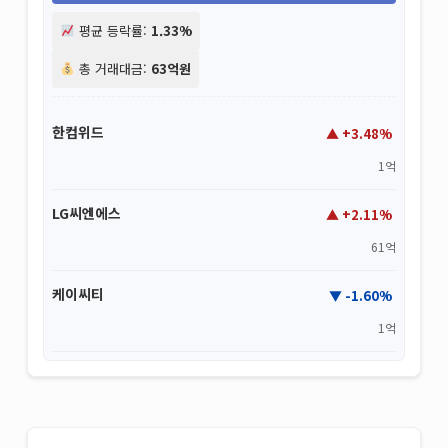
평균 등락률:
1.33%
총 거래대금:
63억원
한컴위드
+3.48%
1억
LG씨엔에스
+2.11%
61억
케이씨티
-1.60%
1억