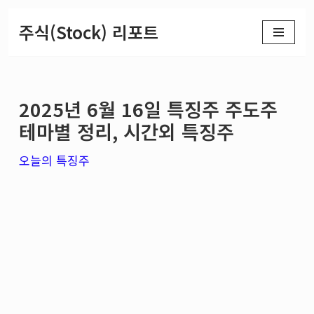
주식(Stock) 리포트
콘
텐
츠
2025년 6월 16일 특징주 주도주
로
테마별 정리, 시간외 특징주
건
너
오늘의 특징주
뛰
기