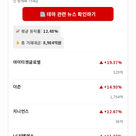
인 법제화 기대감
테마 관련 뉴스 확인하기
평균 등락률:
12.48%
총 거래대금:
8,984억원
아이티센글로벌
+19.37%
529억
더즌
+14.93%
1,794억
지니언스
+12.67%
36억
LG씨엔에스