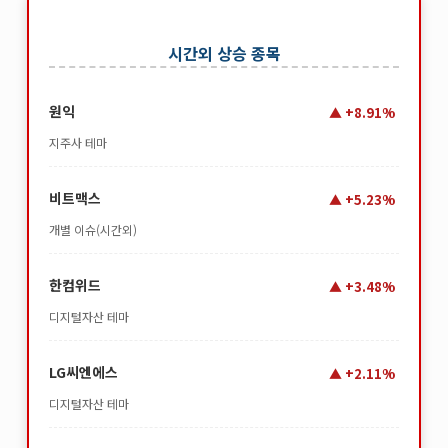
시간외 상승 종목
원익
+8.91%
지주사 테마
비트맥스
+5.23%
개별 이슈(시간외)
한컴위드
+3.48%
디지털자산 테마
LG씨엔에스
+2.11%
디지털자산 테마