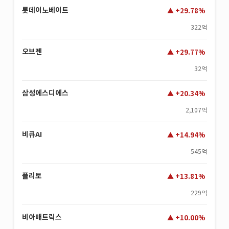
롯데이노베이트
+29.78%
322억
오브젠
+29.77%
32억
삼성에스디에스
+20.34%
2,107억
비큐AI
+14.94%
545억
플리토
+13.81%
229억
비아매트릭스
+10.00%