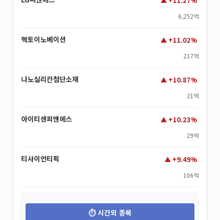
+11.27%
6,252억
헥토이노베이션
+11.02%
217억
나노실리칸첨단소재
+10.87%
21억
아이티센피엔에스
+10.23%
29억
티사이언티픽
+9.49%
106억
시간외 종목