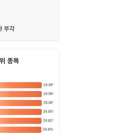
마 부각
위 종목