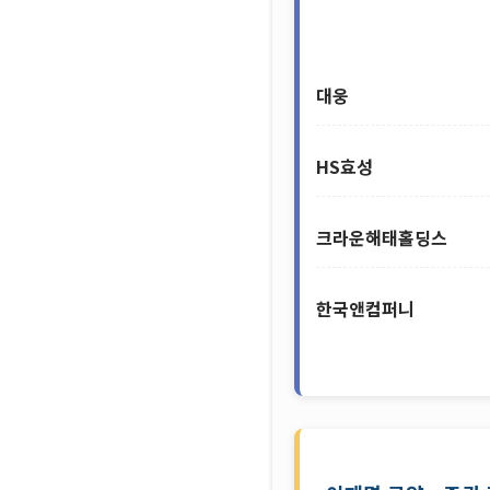
대웅
HS효성
크라운해태홀딩스
한국앤컴퍼니