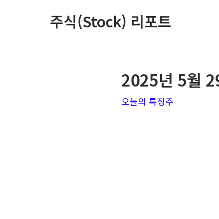
주식(Stock) 리포트
콘
텐
츠
2025년 5월
로
건
오늘의 특징주
너
뛰
기