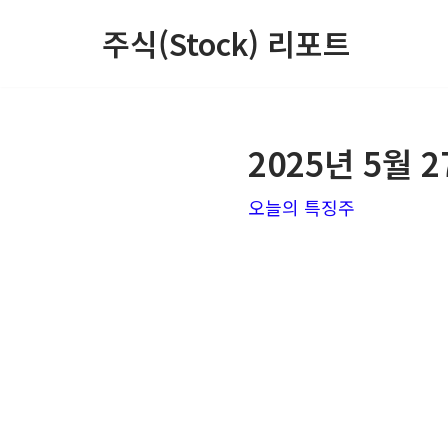
주식(Stock) 리포트
콘
텐
츠
2025년 5월
로
건
오늘의 특징주
너
뛰
기