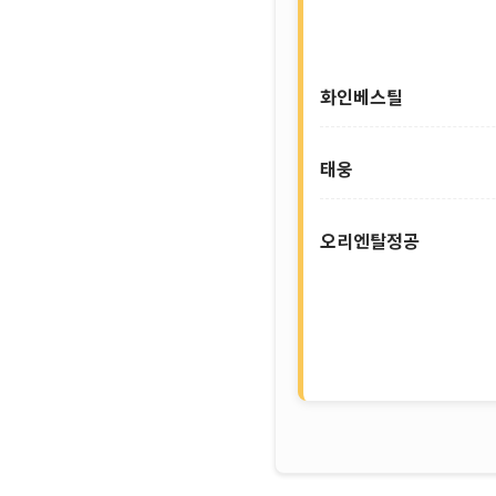
오름테라퓨틱
팬젠
조선기자재 테마
화인베스틸