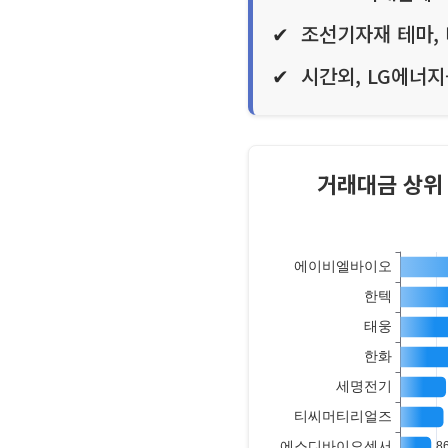
금일 시장 요약
한전 72조원 전력
ASCO 기대감에 
조선기자재 테마,
시간외, LG에너지