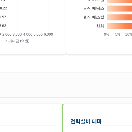
종목 (단위: 억원)
등락률 상