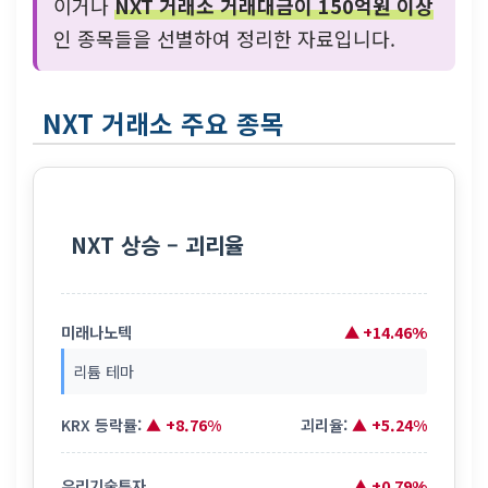
이거나
NXT 거래소 거래대금이 150억원 이상
인 종목들을 선별하여 정리한 자료입니다.
NXT 거래소 주요 종목
NXT 상승 – 괴리율
미래나노텍
▲ +14.46%
리튬 테마
KRX 등락률:
▲ +8.76%
괴리율:
▲ +5.24%
우리기술투자
▲ +0.79%