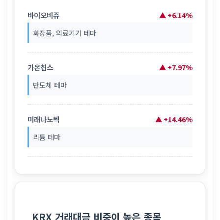
바이오비쥬
▲ +6.14%
화장품, 의료기기 테마
가온칩스
▲ +7.97%
반도체 테마
미래나노텍
▲ +14.46%
리튬 테마
KRX 거래대금 비중이 높은 종목