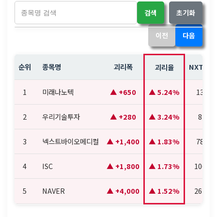
검색
초기화
이전
다음
순위
종목명
괴리폭
NXT 현
괴리율
1
미래나노텍
+650
5.24%
13,06
2
우리기술투자
+280
3.24%
8,930
3
넥스트바이오메디컬
+1,400
1.83%
78,10
4
ISC
+1,800
1.73%
106,10
5
NAVER
+4,000
1.52%
267,50