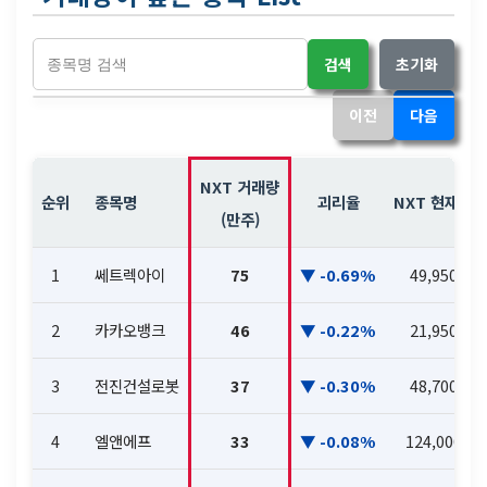
검색
초기화
이전
다음
NXT 거래량
순위
종목명
괴리율
NXT 현재가
(만주)
1
쎄트렉아이
75
-0.69%
49,950
2
카카오뱅크
46
-0.22%
21,950
3
전진건설로봇
37
-0.30%
48,700
4
엘앤에프
33
-0.08%
124,000