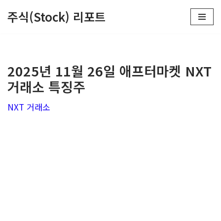
주식(Stock) 리포트
콘
텐
츠
2025년 11월 26일 애프터마켓 NXT
로
거래소 특징주
건
너
NXT 거래소
뛰
기