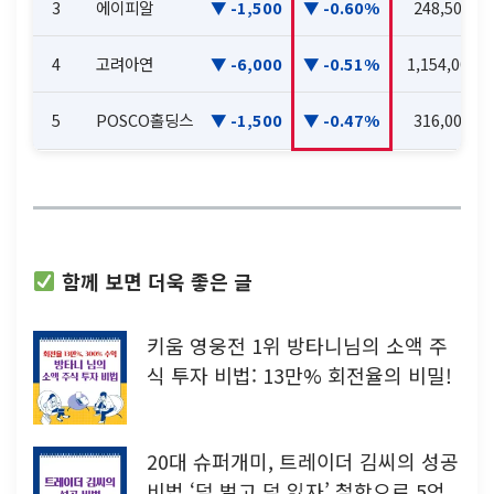
3
에이피알
-1,500
-0.60%
248,500
4
고려아연
-6,000
-0.51%
1,154,000
5
POSCO홀딩스
-1,500
-0.47%
316,000
함께 보면 더욱 좋은 글
키움 영웅전 1위 방타니님의 소액 주
식 투자 비법: 13만% 회전율의 비밀!
20대 슈퍼개미, 트레이더 김씨의 성공
비법 ‘덜 벌고 덜 잃자’ 철학으로 5억