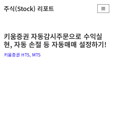
주식(Stock) 리포트
콘
텐
츠
키움증권 자동감시주문으로 수익실
로
현, 자동 손절 등 자동매매 설정하기!
건
너
키움증권 HTS, MTS
뛰
기