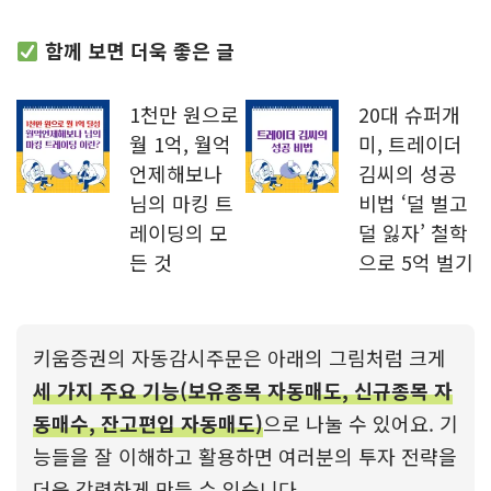
함께 보면 더욱 좋은 글
1천만 원으로
20대 슈퍼개
월 1억, 월억
미, 트레이더
언제해보나
김씨의 성공
님의 마킹 트
비법 ‘덜 벌고
레이딩의 모
덜 잃자’ 철학
든 것
으로 5억 벌기
키움증권의 자동감시주문은 아래의 그림처럼 크게
세 가지 주요 기능(보유종목 자동매도, 신규종목 자
동매수, 잔고편입 자동매도)
으로 나눌 수 있어요. 기
능들을 잘 이해하고 활용하면 여러분의 투자 전략을
더욱 강력하게 만들 수 있습니다.