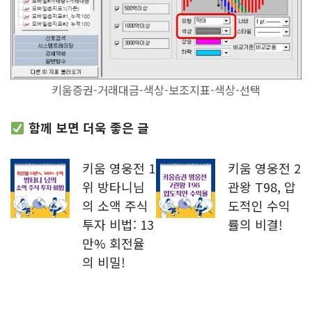
키움증권-거래대금-색상-보조지표-색상-선택
함께 보면 더욱 좋은 글
키움 영웅전 1
키움 영웅전 2
위 방타니님
관왕 T98, 압
의 소액 주식
도적인 수익
투자 비법: 13
률의 비결!
만% 회전율
의 비밀!