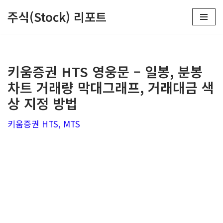
주식(Stock) 리포트
콘
텐
츠
키움증권 HTS 영웅문 – 일봉, 분봉
로
차트 거래량 막대그래프, 거래대금 색
건
상 지정 방법
너
뛰
키움증권 HTS, MTS
기