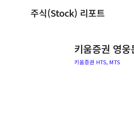
주식(Stock) 리포트
콘
텐
츠
키움증권 영웅문
로
건
키움증권 HTS, MTS
너
뛰
기