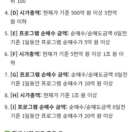
방법
조건 조합:
(A and (B or C)) and ((D and E) or (F and
G) or (H and I))