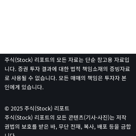
[G] 프로그램 순매수 금액:
순매수/순매도금액 0일전
기준 1일동안 프로그램 순매수가 10억 원 이상
[H] 시가총액:
현재가 기준 1조 원 이상
[I] 프로그램 순매수 금액:
순매수/순매도금액 0일전
기준 1일동안 프로그램 순매수가 20억 원 이상
함께 보면 더욱 좋은 글
원화 스테이
삼성전자 AI
블코인, 서클
팩토리와
CEO 방한, 한
HBM4, 초격
국 금융에 던
차 기술로 만
진 메시지
드는 미래 경
쟁력