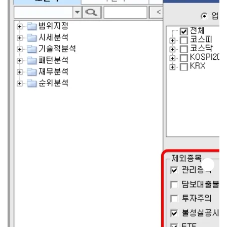
신중하게 접근하는 것이 좋습니다.
함께 보면 더욱 좋은 글
눈 노화 시계
수면 습관 개
를 되돌린 기
선, 하루 15분
적의 습관, 2
낮잠으로 피
주 만에 시력
로 싹! 당신의
0.5→1.0?
잠은 안녕한
가요?