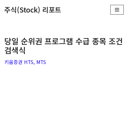
주식(Stock) 리포트
콘
텐
츠
당일 순위권 프로그램 수급 종목 조건
로
검색식
건
너
키움증권 HTS, MTS
뛰
기