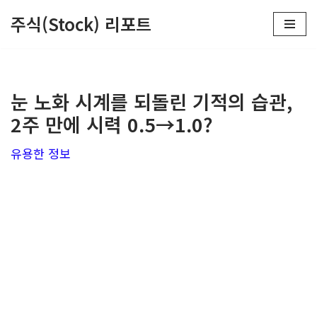
주식(Stock) 리포트
콘
텐
츠
눈 노화 시계를 되돌린 기적의 습관,
로
2주 만에 시력 0.5→1.0?
건
너
유용한 정보
뛰
기